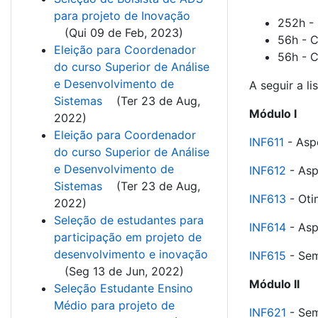
para projeto de Inovação
252h - 
(
Qui 09 de Feb, 2023
)
56h - C
Eleição para Coordenador
56h - C
do curso Superior de Análise
e Desenvolvimento de
A seguir a li
Sistemas
(
Ter 23 de Aug,
Módulo I
2022
)
Eleição para Coordenador
INF611
- Asp
do curso Superior de Análise
e Desenvolvimento de
INF612
- Asp
Sistemas
(
Ter 23 de Aug,
INF613
- Oti
2022
)
Seleção de estudantes para
INF614
- Asp
participação em projeto de
desenvolvimento e inovação
INF615
- Semi
(
Seg 13 de Jun, 2022
)
Módulo II
Seleção Estudante Ensino
Médio para projeto de
INF621
- Semi