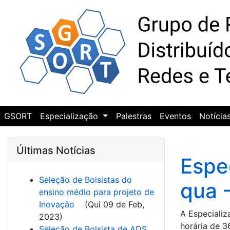
GSORT
Especialização
Palestras
Eventos
Notícia
Últimas Notícias
Espe
Seleção de Bolsistas do
qua 
ensino médio para projeto de
Inovação
(
Qui 09 de Feb,
A Especiali
2023
)
horária de 3
Seleção de Bolsista de ADS