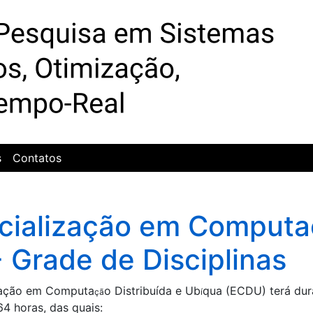
s
Contatos
cialização em Computaçã
- Grade de Disciplinas
zação em Computa
o Distribuí­da e Ub
­qua (ECDU) terá dur
çã
í
64 horas, das quais: