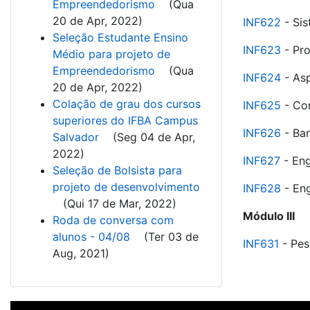
Empreendedorismo
(
Qua
20 de Apr, 2022
)
INF622
- Sis
Seleção Estudante Ensino
INF623
- Pro
Médio para projeto de
Empreendedorismo
(
Qua
INF624
- Asp
20 de Apr, 2022
)
Colação de grau dos cursos
INF625
- Co
superiores do IFBA Campus
INF626
- Ban
Salvador
(
Seg 04 de Apr,
2022
)
INF627
- Eng
Seleção de Bolsista para
projeto de desenvolvimento
INF628
- Eng
(
Qui 17 de Mar, 2022
)
Módulo III
Roda de conversa com
alunos - 04/08
(
Ter 03 de
INF631
- Pes
Aug, 2021
)