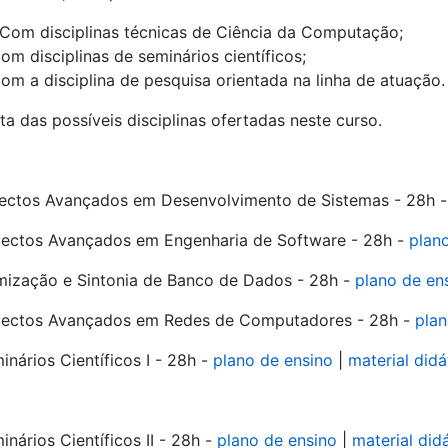
Com disciplinas técnicas de Ciência da Computação;
om disciplinas de seminários científicos;
om a disciplina de pesquisa orientada na linha de atuação.
sta das possí­veis disciplinas ofertadas neste curso.
ectos Avançados em Desenvolvimento de Sistemas - 28h 
ectos Avançados em Engenharia de Software - 28h -
plan
mização e Sintonia de Banco de Dados - 28h -
plano de en
ectos Avançados em Redes de Computadores - 28h -
plan
nários Cientí­ficos I - 28h -
plano de ensino
|
material didá
nários Cientí­ficos II - 28h -
plano de ensino
|
material did