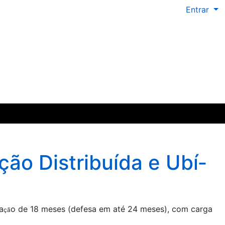
Entrar
o Distribuí­da e Ubí­
a
o de 18 meses (defesa em até 24 meses), com carga
çã