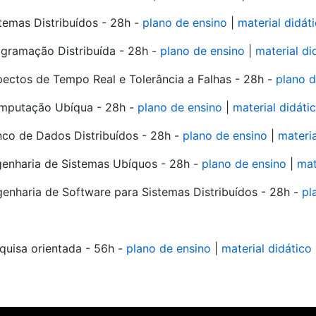
temas Distribuí­dos - 28h -
plano de ensino
|
material didát
gramação Distribuída - 28h -
plano de ensino
|
material di
ectos de Tempo Real e Tolerância a Falhas - 28h -
plano d
mputação Ubí­qua - 28h -
plano de ensino
|
material didáti
co de Dados Distribuí­dos - 28h -
plano de ensino
|
materia
enharia de Sistemas Ubí­quos - 28h -
plano de ensino
|
mat
enharia de Software para Sistemas Distribuí­dos - 28h -
pl
quisa orientada - 56h -
plano de ensino
|
material didático